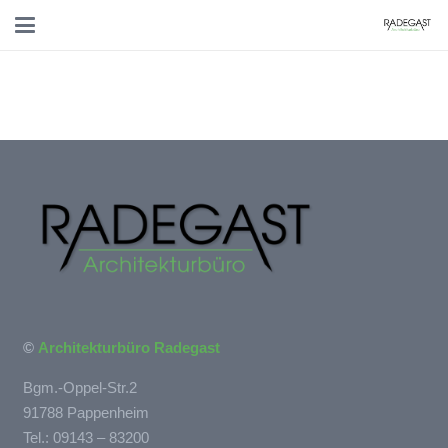
©
Architekturbüro Radegast
Bgm.-Oppel-Str.2
91788 Pappenheim
Tel.: 09143 – 83200