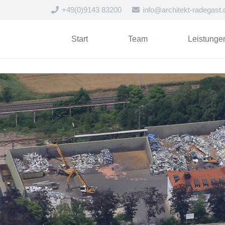
+49(0)9143 83200
info@architekt-radegast.
Start
Team
Leistunge